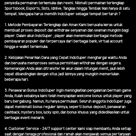
penyedia permainan terkemuka dan resmi. Nikmati permainan terlengkap
Sportsbook, Esports, Slots, Idnlive, Tangkas hingga Tembak Ikan hanya di satu
tempat. Mengapa harus memilih IndoSuper sebagai tempat bertaruh ?
1. Metode Pembayaran Terlengkap dan Aman Kami berusaha keras untuk
membuat proses deposit dan withdraw senyaman dan seaman mungkin bagi
player. Dalam akun IndoSuper , player akan menemukan berbagai metode
pembayaran populer dan terpercaya dari berbagai bank, virtual account
hingga e-wallet terkemuka.
2. Kebijakan Penarikan Dana yang Cepat IndoSuper menghargai waktu Anda
dan berusaha memproses semua permintaan withdraw dengan segera.
Kemenangan Anda akan ditransfer ke akun dalam hitungan menit, jauh lebih
cepat dibandingkan dengan situs jadi lainnya yang mungkin memerlukan
beberapa hari.
3. Penawaran Bonus IndoSuper ingin meningkatkan pengalaman bermain game
Anda, itulah sebabnya kami telah menyiapkan welcome bonus untuk player yang
baru bergabung. Namun, itu hanya permulaan. Seluruh anggota IndoSuper juga
dapat menikmati bonus reguler lainnya, seperti bonus deposit, penawaran
cashback, mystery box, lucky spin, dan bonus khusus yang didedikasikan untuk
berbagai event menarik.
4. Customer Service - 24/7 support center kami siap membantu Anda setiap
saat dengan tenaga profesional dan ramah akan menjawab semua pertanyaan