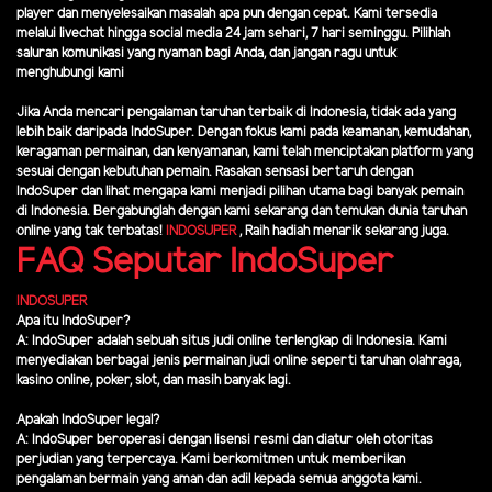
player dan menyelesaikan masalah apa pun dengan cepat. Kami tersedia
melalui livechat hingga social media 24 jam sehari, 7 hari seminggu. Pilihlah
saluran komunikasi yang nyaman bagi Anda, dan jangan ragu untuk
menghubungi kami
Jika Anda mencari pengalaman taruhan terbaik di Indonesia, tidak ada yang
lebih baik daripada IndoSuper. Dengan fokus kami pada keamanan, kemudahan,
keragaman permainan, dan kenyamanan, kami telah menciptakan platform yang
sesuai dengan kebutuhan pemain. Rasakan sensasi bertaruh dengan
IndoSuper dan lihat mengapa kami menjadi pilihan utama bagi banyak pemain
di Indonesia. Bergabunglah dengan kami sekarang dan temukan dunia taruhan
online yang tak terbatas!
INDOSUPER
,
Raih hadiah menarik sekarang juga.
FAQ Seputar IndoSuper
INDOSUPER
Apa itu IndoSuper?
A: IndoSuper adalah sebuah situs judi online terlengkap di Indonesia. Kami
menyediakan berbagai jenis permainan judi online seperti taruhan olahraga,
kasino online, poker, slot, dan masih banyak lagi.
Apakah IndoSuper legal?
A: IndoSuper beroperasi dengan lisensi resmi dan diatur oleh otoritas
perjudian yang terpercaya. Kami berkomitmen untuk memberikan
pengalaman bermain yang aman dan adil kepada semua anggota kami.