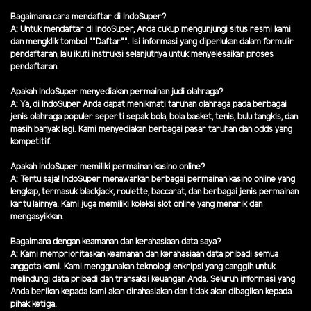
Bagaimana cara mendaftar di IndoSuper?
A: Untuk mendaftar di IndoSuper, Anda cukup mengunjungi situs resmi kami
dan mengklik tombol ""Daftar"". Isi informasi yang diperlukan dalam formulir
pendaftaran, lalu ikuti instruksi selanjutnya untuk menyelesaikan proses
pendaftaran.
Apakah IndoSuper menyediakan permainan judi olahraga?
A: Ya, di IndoSuper Anda dapat menikmati taruhan olahraga pada berbagai
jenis olahraga populer seperti sepak bola, bola basket, tenis, bulu tangkis, dan
masih banyak lagi. Kami menyediakan berbagai pasar taruhan dan odds yang
kompetitif.
Apakah IndoSuper memiliki permainan kasino online?
A: Tentu saja! IndoSuper menawarkan berbagai permainan kasino online yang
lengkap, termasuk blackjack, roulette, baccarat, dan berbagai jenis permainan
kartu lainnya. Kami juga memiliki koleksi slot online yang menarik dan
mengasyikkan.
Bagaimana dengan keamanan dan kerahasiaan data saya?
A: Kami memprioritaskan keamanan dan kerahasiaan data pribadi semua
anggota kami. Kami menggunakan teknologi enkripsi yang canggih untuk
melindungi data pribadi dan transaksi keuangan Anda. Seluruh informasi yang
Anda berikan kepada kami akan dirahasiakan dan tidak akan dibagikan kepada
pihak ketiga.