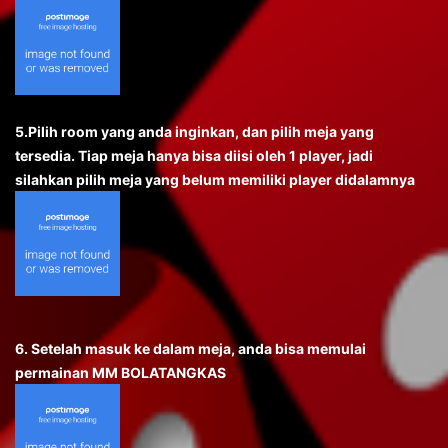
5.Pilih room yang anda inginkan, dan pilih meja yang
tersedia. Tiap meja hanya bisa diisi oleh 1 player, jadi
silahkan pilih meja yang belum memiliki player didalamnya
6. Setelah masuk ke dalam meja, anda bisa memulai
permainan MM BOLATANGKAS