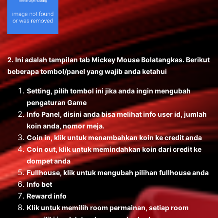
2. Ini adalah tampilan tab Mickey Mouse Bolatangkas. Berikut
beberapa tombol/panel yang wajib anda ketahui
Setting, pilih tombol ini jika anda ingin mengubah
pengaturan Game
Info Panel, disini anda bisa melihat info user id, jumlah
koin anda, nomor meja.
Coin in, klik untuk menambahkan koin ke credit anda
Coin out, klik untuk memindahkan koin dari credit ke
dompet anda
Fullhouse, klik untuk mengubah pilihan fullhouse anda
Info bet
Reward info
Klik untuk memilih room permainan, setiap room