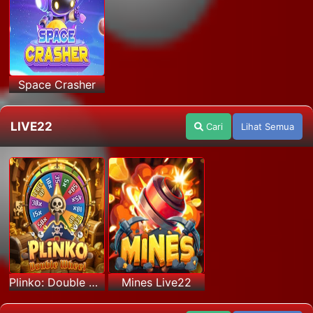
Space Crasher
LIVE22
Cari
Lihat Semua
Plinko: Double Wheel Live22
Mines Live22