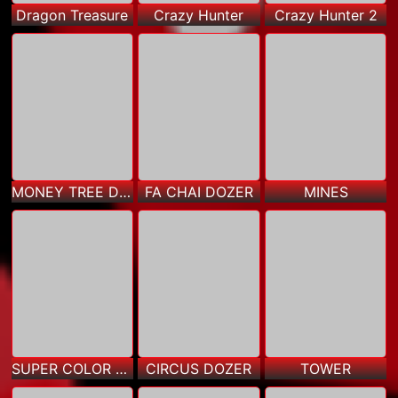
Dragon Treasure
Crazy Hunter
Crazy Hunter 2
MONEY TREE DOZER
FA CHAI DOZER
MINES
SUPER COLOR GAME
CIRCUS DOZER
TOWER