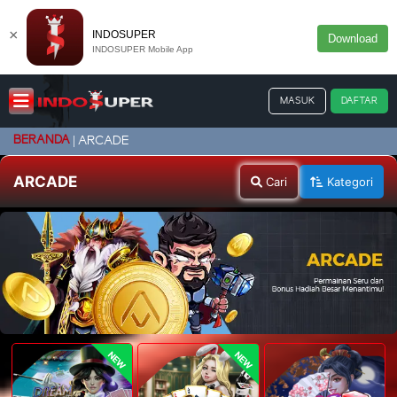
×
INDOSUPER
Download
INDOSUPER Mobile App
MASUK
DAFTAR
BERANDA
ARCADE
ARCADE
Cari
Kategori
NEW
NEW