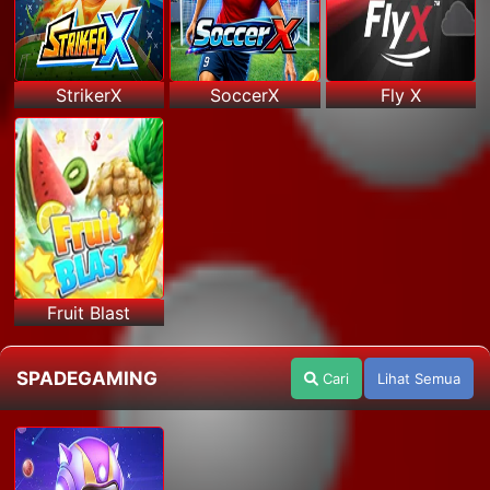
StrikerX
SoccerX
Fly X
Fruit Blast
SPADEGAMING
Cari
Lihat Semua