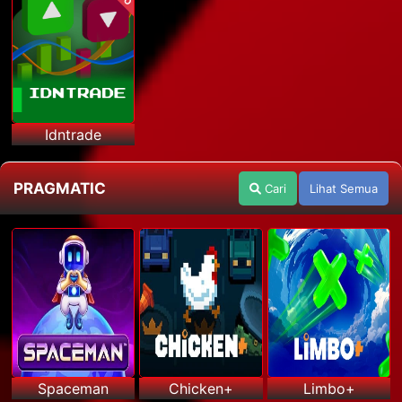
Idntrade
PRAGMATIC
Cari
Lihat Semua
Spaceman
Chicken+
Limbo+