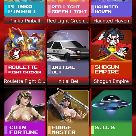
Plinko Pinball
Red Light Green Light
Haunted Haven
Roulette Fight Chicken
Initial Bet
Shogun Empire