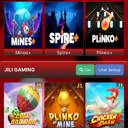
Mines+
Spire+
Plinko+
JILI GAMING
Cari
Lihat Semua