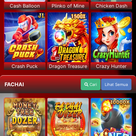
Cash Balloon
Plinko of Mine
Chicken Dash
Crash Puck
Dragon Treasure
Crazy Hunter
FACHAI
Cari
Lihat Semua