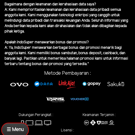
Bagaimana dengan keamanan dan kerahasiaan data saya?
A: Kami memprioritaskan keamanan dan kerahasiaan data pribadi semua
anggota kami. Kami menggunakan teknologi enkripsi yang canggih untuk
melindungi data pribadi dan transaksi keuangan Anda. Seluruh informasi yang
Anda berikan kepada kami akan dirahasiakan dan tidak akan dibagikan kepada
pihak ketiga.
Apakah IndoSuper menawarkan bonus dan promosi?
A: Ya, IndoSuper menawarkan berbagai bonus dan promosi menarik bagi
anggota kami. Kami memiliki bonus sambutan, bonus deposit, cashback, dan
banyak lagi. Pastikan untuk memeriksa halaman promosi kami untuk informasi
terbaru tentang bonus dan promosi yang tersedia."
Metode Pembayaran :
Dukungan Perangkat :
Keamanan Terjamin :
☰ Menu
Lisensi :