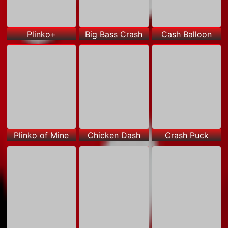
Plinko+
Big Bass Crash
Cash Balloon
Plinko of Mine
Chicken Dash
Crash Puck